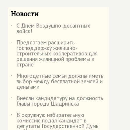
Новости
С Днём Воздушно-десантных
˙
войск!
Предлагаем расширить
˙
господдержку жилищно-
строительных кооперативов для
решения жилищной проблемы в
стране
Многодетные семьи должны иметь
˙
выбор между бесплатной землей и
деньгами
Внесли кандидатуру на должность
˙
Главы города Шадринска
В окружную избирательную
˙
комиссию подал кандидат в
депутаты Государственной Думы