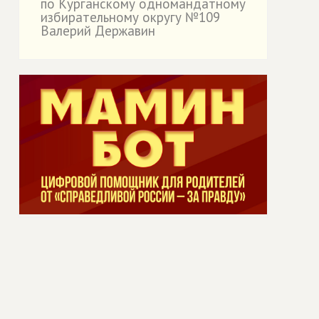
по Курганскому одномандатному
избирательному округу №109
Валерий Державин