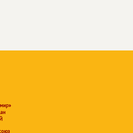
 мир»
дан
Й
союз