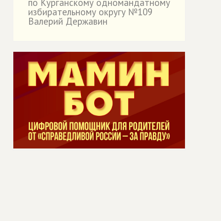
по Курганскому одномандатному
избирательному округу №109
Валерий Державин