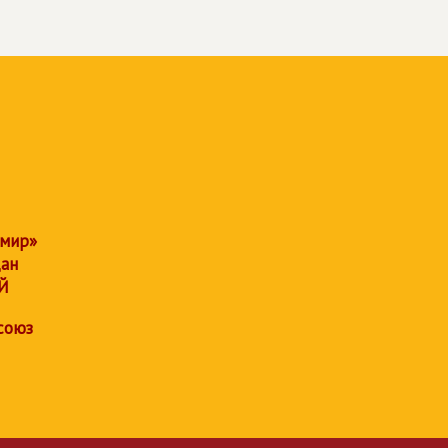
 мир»
дан
Й
союз