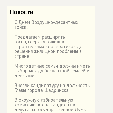
Новости
С Днём Воздушно-десантных
˙
войск!
Предлагаем расширить
˙
господдержку жилищно-
строительных кооперативов для
решения жилищной проблемы в
стране
Многодетные семьи должны иметь
˙
выбор между бесплатной землей и
деньгами
Внесли кандидатуру на должность
˙
Главы города Шадринска
В окружную избирательную
˙
комиссию подал кандидат в
депутаты Государственной Думы