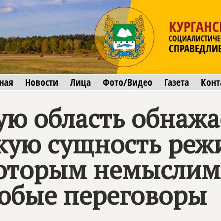
КУРГАНС
СОЦИАЛИСТИЧЕ
СПРАВЕДЛИ
ная
Новости
Лица
Фото/Видео
Газета
Конт
ую область обнажа
кую сущность реж
 которым немысли
юбые переговоры