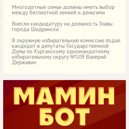
Многодетные семьи должны иметь выбор
˙
между бесплатной землей и деньгами
Внесли кандидатуру на должность Главы
˙
города Шадринска
В окружную избирательную комиссию подал
˙
кандидат в депутаты Государственной
Думы по Курганскому одномандатному
избирательному округу №109 Валерий
Державин