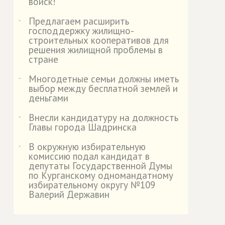
войск!
Предлагаем расширить
˙
господдержку жилищно-
строительных кооперативов для
решения жилищной проблемы в
стране
Многодетные семьи должны иметь
˙
выбор между бесплатной землей и
деньгами
Внесли кандидатуру на должность
˙
Главы города Шадринска
В окружную избирательную
˙
комиссию подал кандидат в
депутаты Государственной Думы
по Курганскому одномандатному
избирательному округу №109
Валерий Державин