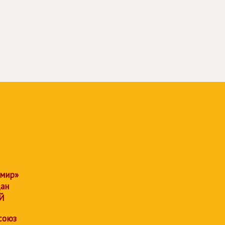
 мир»
дан
Й
союз