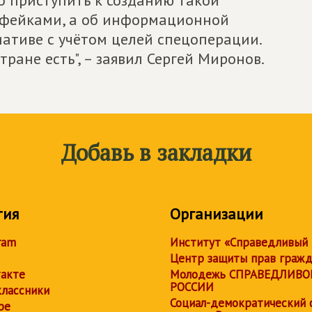
 приступить к созданию такой
 с фейками, а об информационной
тиве с учётом целей спецоперации.
тране есть", – заявил Сергей Миронов.
Добавь в закладки
тия
Организации
ram
Институт «Справедливый
Центр защиты прав граж
акте
Молодежь СПРАВЕДЛИВО
РОССИИ
лассники
Социал-демократический 
be