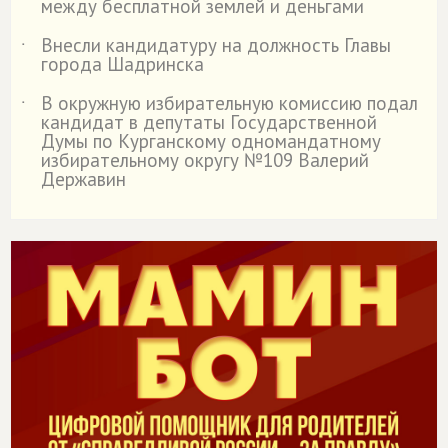
между бесплатной землей и деньгами
Внесли кандидатуру на должность Главы
˙
города Шадринска
В окружную избирательную комиссию подал
˙
кандидат в депутаты Государственной
Думы по Курганскому одномандатному
избирательному округу №109 Валерий
Державин