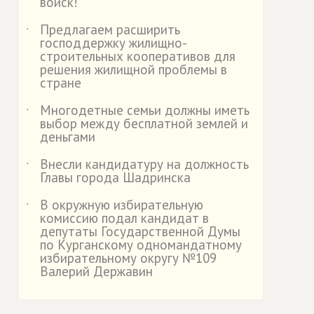
войск!
Предлагаем расширить
˙
господдержку жилищно-
строительных кооперативов для
решения жилищной проблемы в
стране
Многодетные семьи должны иметь
˙
выбор между бесплатной землей и
деньгами
Внесли кандидатуру на должность
˙
Главы города Шадринска
В окружную избирательную
˙
комиссию подал кандидат в
депутаты Государственной Думы
по Курганскому одномандатному
избирательному округу №109
Валерий Державин