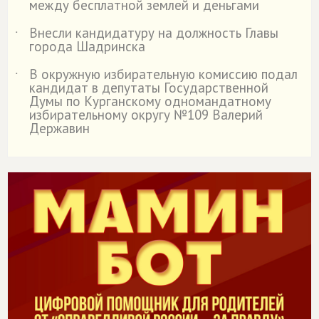
между бесплатной землей и деньгами
Внесли кандидатуру на должность Главы
˙
города Шадринска
В окружную избирательную комиссию подал
˙
кандидат в депутаты Государственной
Думы по Курганскому одномандатному
избирательному округу №109 Валерий
Державин