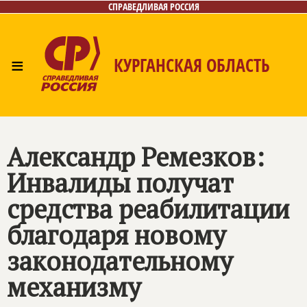
СПРАВЕДЛИВАЯ РОССИЯ
≡
КУРГАНСКАЯ ОБЛАСТЬ
Главная
Новости
Лица
Фото/Видео
Газета
Контакты
Александр Ремезков:
Инвалиды получат
средства реабилитации
благодаря новому
законодательному
механизму